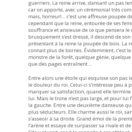
guerriers. La reine arrive, dansant un pas len
car on apporte, avec un cérémonial très com
mais, horreur!… c’est une affreuse poupée de
cependant que la reine, entourée de ses femm
souffrance et anxieuse de ce que pensera le r
brusquement s’est dressé, il descend de son 
présentant à la reine la poupée de bois. La r
connait plus de bornes. Évidemment, c’est le
monstre de la forêt, quelque génie, quelque 
que des pages entraînent…
Entre alors une étoile qui esquisse son pas 
le douleur du roi. Celui-ci s’intéresse peu à 
marquer sa satisfaction, quand elle termine s
lui. Mais le trone n’est pas large, et pour lui
la gauche. Entre une deuxième danseuse qui,
plus séducteurs. Elle charme aussi le roi, sans
s’asseoir à sa droite. Grand émoi de la pre
l’arène et essaye de surpasser sa rivale et d