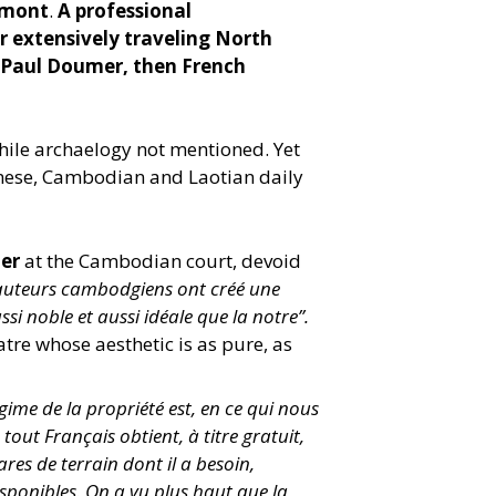
lemont
.
A professional
er extensively traveling North
f Paul Doumer, then French
while archaelogy not mentioned. Yet
amese, Cambodian and Laotian daily
ter
at the Cambodian court, devoid
auteurs cambodgiens ont créé une
ssi noble et aussi idéale que la notre”.
re whose aesthetic is as pure, as
gime de la propriété est, en ce qui nous
tout Français obtient, à titre gratuit,
es de terrain dont il a besoin,
isponibles. On a vu plus haut que la