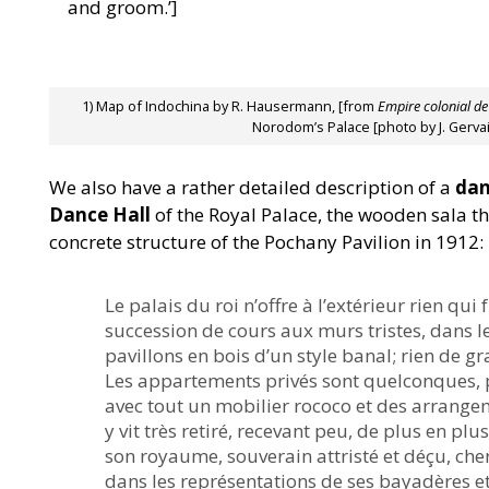
and groom.’]
1) Map of Indochina by R. Hausermann, [from
Empire colonial de
Norodom’s Palace [photo by J. Gerva
We also have a rather detailed description of a
dan
Dance Hall
of the Royal Palace, the wooden sala t
concrete structure of the Pochany Pavilion in 1912:
Le palais du roi n’offre à l’extérieur rien qui
succession de cours aux murs tristes, dans le
pavillons en bois d’un style banal; rien de 
Les appartements privés sont quelconques, 
avec tout un mobilier rococo et des arrang
y vit très retiré, recevant peu, de plus en p
son royaume, souverain attristé et déçu, che
dans les représentations de ses bayadères et