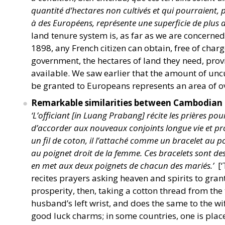
quantité d’hectares non cultivés et qui pourraient, 
à des Européens, représente une superficie de plus 
land tenure system is, as far as we are concerned,
1898, any French citizen can obtain, free of char
government, the hectares of land they need, provi
available. We saw earlier that the amount of unc
be granted to Europeans represents an area of ​​
Remarkable similarities between Cambodian
‘
L’officiant [in Luang Prabang] récite les prières po
d’accorder aux nouveaux conjoints longue vie et pro
un fil de coton, il l’attaché comme un bracelet au po
au poignet droit de la femme. Ces bracelets sont d
en met aux deux poignets de chacun des mariés.’
[‘
recites prayers asking heaven and spirits to gran
prosperity, then, taking a cotton thread from the tr
husband’s left wrist, and does the same to the wif
good luck charms; in some countries, one is place