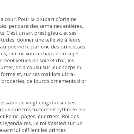
sa cour. Pour la plupart d’origine
vités, pendant des semaines entières,
s. C’est un art prestigieux, et ses
itudes, donner une telle vie à leurs
 au poème lu par une des princesses
es, rien né vous échappe du sujet:
hement vétues de soie et d’or, les
tumer, on a cousu sur leur corps nu
forme et, sur ces maillots ultra-
s broderies, de lourds ornements d’or
n essaim de vingt-cing danseuses
e musique très fortement rythmée. En
i et Reine, pages, guerriers, Roi des
 légendaires. Le roi s’assied sur un
evant lui défilent les princes