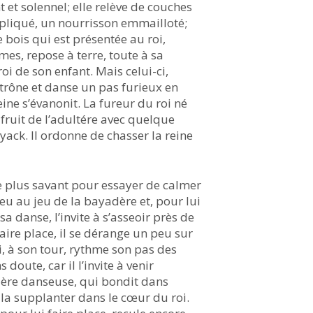
t et solennel; elle relève de couches
pliqué, un nourrisson emmailloté;
 bois qui est présentée au roi,
es, repose à terre, toute à sa
oi de son enfant. Mais celui-ci,
trône et danse un pas furieux en
eine s’évanonit. La fureur du roi né
 fruit de l’adultére avec quelque
yack. Il ordonne de chasser la reine
le plus savant pour essayer de calmer
peu au jeu de la bayadère et, pour Iui
a danse, l’invite à s’asseoir près de
 faire place, il se dérange un peu sur
 à son tour, rythme son pas des
 doute, car il l’invite à venir
mière danseuse, qui bondit dans
e la supplanter dans le cœur du roi.