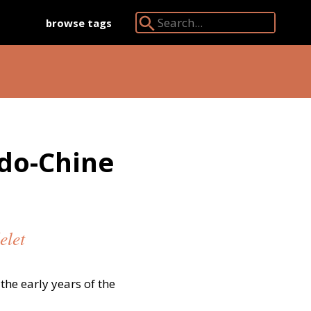
browse tags
Search Angkor Database:
ndo-Chine
elet
the early years of the