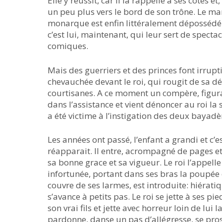
Elle y réussit, car il la rappelle à ses côtés e
un peu plus vers le bord de son trône. Le man
monarque est enfin littéralement dépossédé d
c’est lui, maintenant, qui leur sert de spec
comiques.
Mais des guerriers et des princes font irrupti
chevauchée devant le roi, qui rougit de sa d
courtisanes. A ce moment un compère, figur
dans l’assistance et vient dénoncer au roi la 
a été victime à l’instigation des deux bayad
Les années ont passé, l’enfant a grandi et c’es
réapparait. II entre, acrompagné de pages et 
sa bonne grace et sa vigueur. Le roi l’appelle 
infortunée, portant dans ses bras la poupée
couvre de ses larmes, est introduite: hiératiq
s’avance à petits pas. Le roi se jette à ses p
son vrai fils et jette avec horreur loin de lu
pardonne, danse un pas d’allégresse, se prost