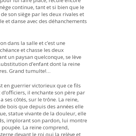
t, pour lui faire place, recule encore
ège continue, tant et si bien que le
e son siège par les deux rivales et
tacle et danse avec des déhanchements
on dans la salle et c’est une
échéance et chasse les deux
ant un paysan quelconque, se lève
substitution d’enfant dont la reine
ères. Grand tumulte!…
t en guerrier victorieux que ce fils
d’officiers, il enchante son père par
a ses côtés, sur le trône. La reine,
 de bois que depuis des années elle
ue, statue vivante de la douleur, elle
ieds, implorant son pardon, lui montre
i la poupée. La reine comprend,
erne devant le roi qui la relève et