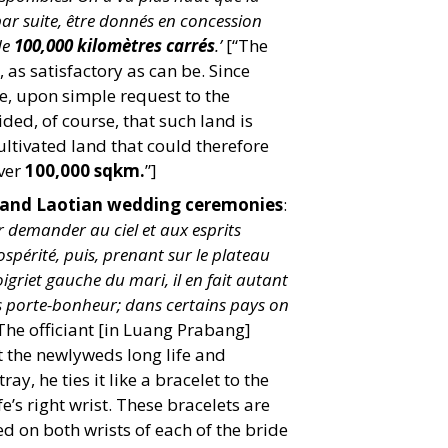
par suite, être donnés en concession
de
100,000 kilomètres carrés
.’
[“The
 as satisfactory as can be. Since
ge, upon simple request to the
ded, of course, that such land is
ultivated land that could therefore
over
100,000 sqkm.
”]
 and Laotian wedding ceremonies
:
ur demander au ciel et aux esprits
spérité, puis, prenant sur le plateau
igriet gauche du mari, il en fait autant
es porte-bonheur; dans certains pays on
The officiant [in Luang Prabang]
t the newlyweds long life and
ay, he ties it like a bracelet to the
e’s right wrist. These bracelets are
d on both wrists of each of the bride