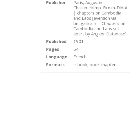
Publisher
Paris, Augustin
Challamel/Imp. Firmin-Didot
| chapters on Cambodia
and Laos [eversion via
bnf.gallica.fr | Chapters on
Cambodia and Laos set
apart by Angkor Database]
Published
1901
Pages
54
Language
French
Formats
e-book, book chapter