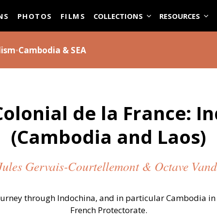
ASE
NS
PHOTOS
FILMS
COLLECTIONS
RESOURCES
lism
•
Cambodia & SEA
olonial de la France: I
(Cambodia and Laos)
Jules Gervais-Courtellemont & Octave Vand
journey through Indochina, and in particular Cambodia in 
French Protectorate.