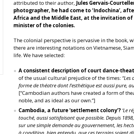
attributed to their author,
Jules Gervais-Courtel
photographer, he had come to
‘
Indochina’, aft
Africa and the Middle East, at the invitation o
minister of the colonies.
The colonial perspective is pervasive in the book, 
there are interesting notations on Vietnamese, Si
life. We have selected:
A consistent description of court dance-thea
of the usual cultural prejudice of the times:
“
Les 
forme de théatre dont l’esthétique est aussi pure, au
[“Cambodian authors have created a form of theat
noble, and as ideal as our own.”]
Cambodia, a future
‘
settlement colony’?
‘
Le ré
touché, aussi satisfaisant que possible. Depuis 1898, 
sur une simple demande au gouvernement, les hectar
à condition, bien entendu, que ces terrains soient d