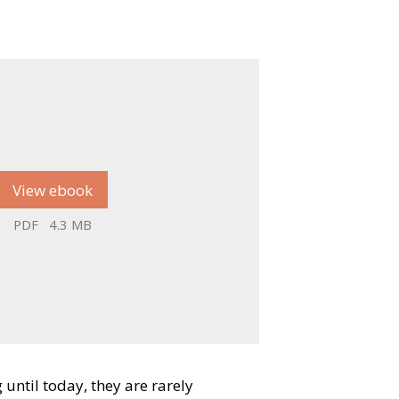
View ebook
PDF
4.3 MB
until today, they are rarely