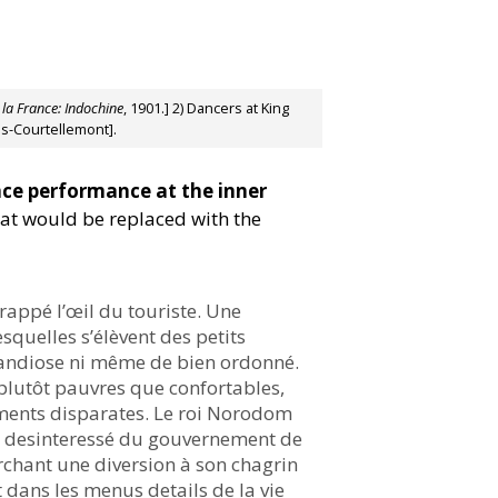
 la France: Indochine
, 1901.] 2) Dancers at King
is-Courtellemont].
ce performance at the inner
hat would be replaced with the
 frappé l’œil du touriste. Une
squelles s’élèvent des petits
grandiose ni même de bien ordonné.
plutôt pauvres que confortables,
ements disparates. Le roi Norodom
lus desinteressé du gouvernement de
rchant une diversion à son chagrin
 dans les menus details de la vie